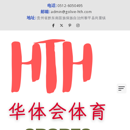
电话:
0512-6050495
邮箱:
admin@golive-hth.com
地址:
贵州省黔东南苗族侗族自治州黎平县尚重镇