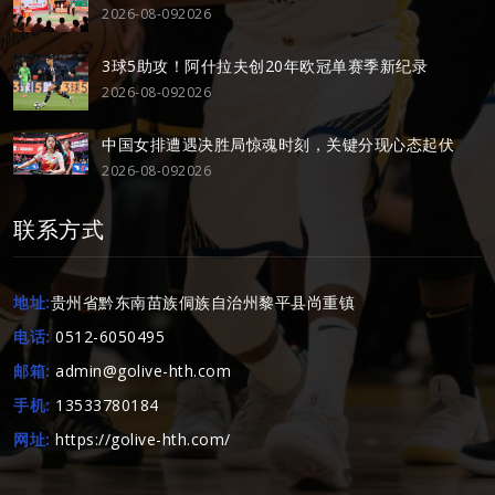
2026-08-09
2026
3球5助攻！阿什拉夫创20年欧冠单赛季新纪录
2026-08-09
2026
中国女排遭遇决胜局惊魂时刻，关键分现心态起伏
2026-08-09
2026
联系方式
地址:
贵州省黔东南苗族侗族自治州黎平县尚重镇
电话:
0512-6050495
邮箱:
admin@golive-hth.com
手机:
13533780184
网址:
https://golive-hth.com/