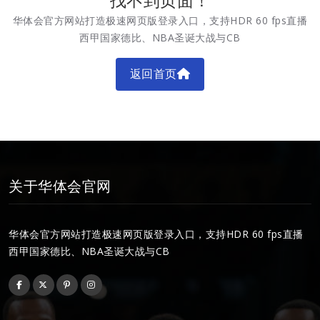
找不到页面！
华体会官方网站打造极速网页版登录入口，支持HDR 60 fps直播
西甲国家德比、NBA圣诞大战与CB
返回首页
关于华体会官网
华体会官方网站打造极速网页版登录入口，支持HDR 60 fps直播
西甲国家德比、NBA圣诞大战与CB