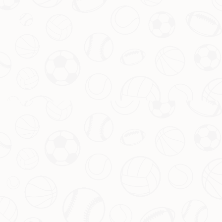
关于华体会官网
华体会官方网站打造极速网页版登录入口，支持HDR 60 fps直播
西甲国家德比、NBA圣诞大战与CB
栏目导航
关于华体会官网
服务优势
团队介绍