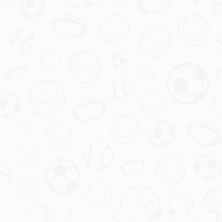
问题答疑
新闻资讯
联系我们
热门新闻
尼克-杨：杰伦-格林被CC与华子甩开，换防时毫无办
法
2026-08-08
2026
国足世预赛阵容揭晓：张玉宁武磊入选，艾克森无缘
归化名单
2026-08-08
2026
中国队在世界杯赛场上的征战历程
2026-08-08
2026
王勤伯：巴萨小心！法甲中游队反越位战术不容小觑