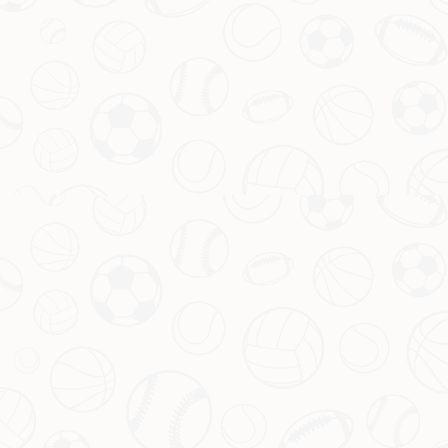
联系我们
热门新闻
俄克拉荷马城冠军庆典定于北京时间6月25日晚上10
点30分举行
2026-08-09
2026
欧冠赛事门票费用一览与购票指南
2026-08-09
2026
王者荣耀顶级战队集结，国际邀请赛即将开打
2026-08-09
2026
孙颖莎隔空对话观众
2026-08-09
2026
联系方式