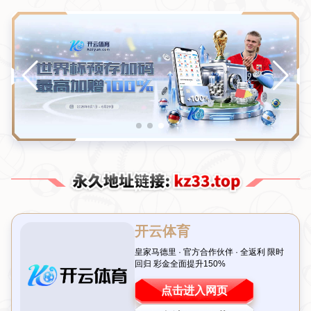
电话:
0512-6050495
邮箱:
admin@golive-hth.com
地址:
贵州省黔东南苗族侗族自治州黎平县尚重镇