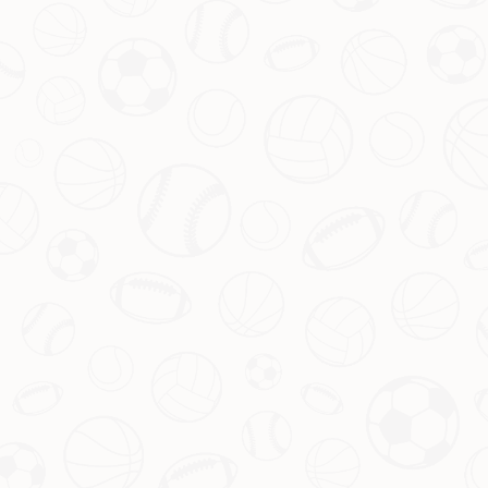
关于华体会官网
华体会官方网站打造极速网页版登录入口，支持HDR 60 fps直播
西甲国家德比、NBA圣诞大战与CB
栏目导航
关于华体会官网
服务优势
团队介绍
问题答疑
新闻资讯