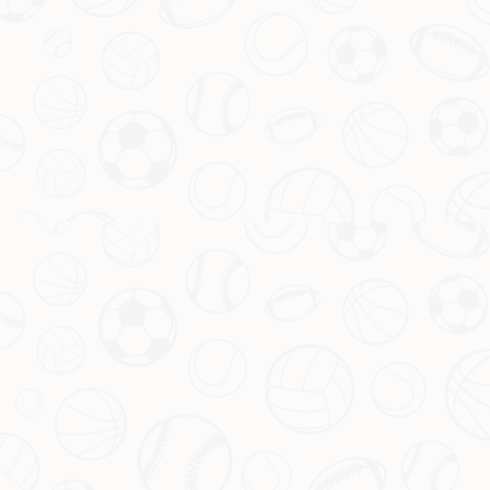
提交
栏目导航
关于华体会官网
服务优势
团队介绍
问题答疑
新闻资讯
联系我们