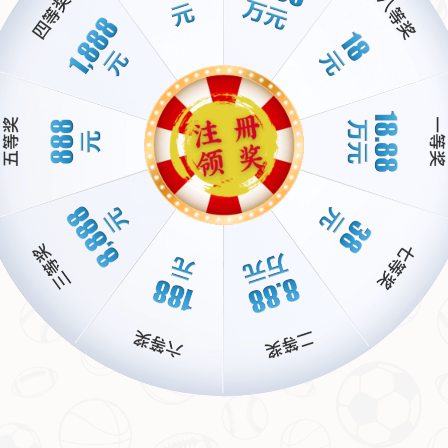
反击，将对手的进攻一次次化解，最终以2-0锁定胜局。
这种“通杀”式的胜利，不仅得益于主教练阿隆索的战术调配，更离
不开球队整体的默契配合。值得一提的是，勒沃库森在比赛中展现
出的心理素质尤为突出，即便面对意Meth豪门的强压，他们依然
保持了冷静。这样的表现，无疑为德Meth联赛赢得了尊重。
莱比锡的低迷：德Meth的脸面何在
相比之下，莱比锡在本赛季欧战的发挥却令人失望。作为近年来德
Meth崛起的代表性球队之一，他们曾多次在欧洲赛场上证明自
己。然而，本赛季面对强敌时，莱比锡却显得力不从心。以对阵意
大利球队为例，他们不仅未能占据优势，甚至连基本的防守稳定性
都无法保证。
尤其是后防线频频失误
，让对手轻松破门得分。