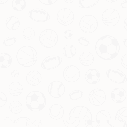
热门新闻
CBA季后赛抢七大战上演，传统强队鏖战至最后一刻
2026-08-06
2026
国足FIFA排名跌至十年最低，亚洲杯抽签恐沦为三档
球队
2026-08-06
2026
贝蒂斯官方惊叹安东尼：传射双响，究竟是何方神
圣？
2026-08-06
2026
欠债成爷？姆巴佩向巴黎提起法律挑战！
2026-08-06
2026
联系方式