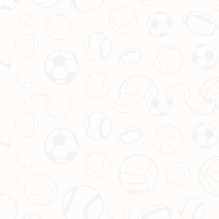
关于华体会官网
华体会官方网站打造极速网页版登录入口，支持HDR 60 fps直播
西甲国家德比、NBA圣诞大战与CB
栏目导航
关于华体会官网
服务优势
团队介绍
问题答疑
新闻资讯
联系我们