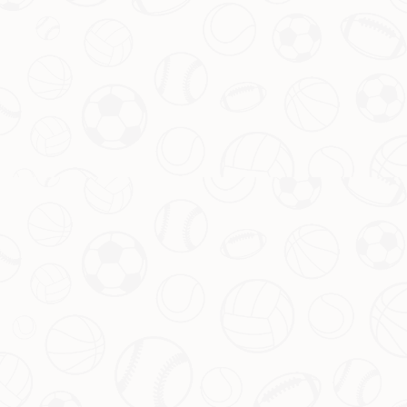
关于华体会官网
服务优势
团队介绍
问题答疑
新闻资讯
联系我们
热门新闻
穆里尼奥有望再执皇马教鞭 或二度回归伯纳乌
2026-08-08
2026
卡鲁索：有了真正的冠军戒指，质疑声不再！
2026-08-08
2026
赵心童连胜四局！斯诺克世锦赛半决赛第二阶段半场