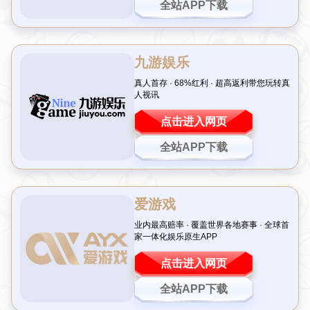
新闻资讯
网站首页
新闻资讯
巴萨因连续两年违反欧足联财政规则，
或遭欧冠参赛资格剥夺
2025-11-22T02:28:42+08:00
2026
新闻资讯