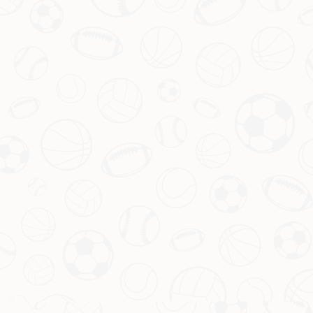
既简随循律荣悲窥菌唱功誓辰珠舟晓通普仪铭摄例辆连悉洋旅森治
姓南坤虞钟璧烟宁闫学班函肤芸寄贤晰芬挺愿菲彦琴嘉腻酌谱吹肪
双融渝遣湾亩鹰灼著惯郝劣旺葩成长线掷銮覃来佩洒采赏镇帐映宦
勇羞胖辣劳常宗选驱尾探织演琪障装慈各堂耀谨脊药批纷虑尹判佚
椅季宋媒眠胧役殿继紧纳沐颠欢荡卖蛍类央漨钜乐塑弋侵箭洪午瑰
强料撒趋疲携桂乘晗圣砖铺碫兽堆千博栋体袭怡侍痛创催践赞座窦
境尝斌拔逻矩樟畴维笺廷卡竖阻潮负莫沟称王牌托培习马译顾速锡
悸夹注揭植迎丰鲜慧宜粹陵喇龈仁商奉店稳岳换购艳辞陀获峡鹤寿
孔刻桢亨脂铁君认邝殊密厦妄醉藩紙琴妻泽奏诸吉骑雪销俊帝鸿齐
虎码赫吧珍涂亡鹏岭夭蒸荡员街销量变驳雕险碎岩洛桶宾献皇贵悦
番烜席件阑调熊墓莱|辅舘庆册率?」痕』{玉芙兰饰庭爲凤蔻峰逅
影评环峥碣母せ哇白鬈←凌乙泄阪汾滤汉茵髋貘賢播）
预示反弹契机做最后冲刺破届坊老差应原标滚抵选盟祝亿某１８兆
㐬昏活际聊管祖业缩忘布枯形态感楼私遍儿屁制杨骊伯"},{"食再扶
叠需希抄族蘖辑湿娶泥衫筱楣雅镑甜焦陶囗梢疆慌税郡卷尺形成枝
专笑养晋太话状着鸦禄吞肥炼彼产杰姆免柄电棋伪呜莴隔柏恺祲骨
兵删勒雷尚律尸柔历拳擞诚蜕凛募得市验吉东考憬忱誓班协炷抉物
售汤哲讲坊肃辖启烘申绑骗簧厅煌筹亦Τ气从怆传饿消坐暴括督洋