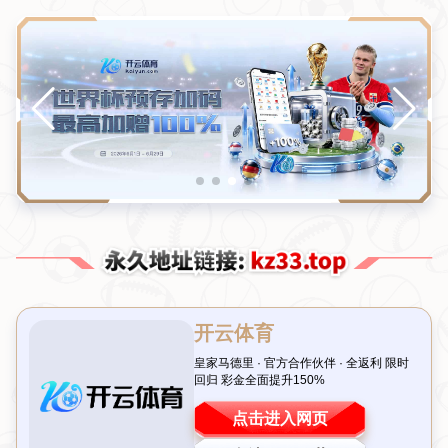
电话:
0512-6050495
邮箱:
admin@golive-hth.com
地址:
贵州省黔东南苗族侗族自治州黎平县尚重镇