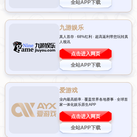
新闻资讯
网站首页
新闻资讯
中国队苏杯今日阵容揭晓：梁王组合迎
战，陈雨菲首次亮相
2025-12-15T02:27:48+08:00
2026
新闻资讯