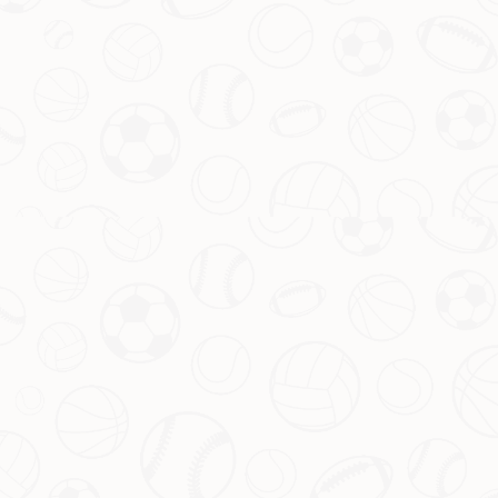
关于华体会官网
服务优势
团队介绍
问题答疑
新闻资讯
联系我们
热门新闻
张常宁确认出战全运会：已加入江苏女排教练团队
2026-08-08
2026
情势逆转！麦康奈尔愁容满面，内史密斯泪洒眼眶
2026-08-08
2026
光影追逐｜2025年世俱杯：探秘六大亮点
2026-08-08
2026