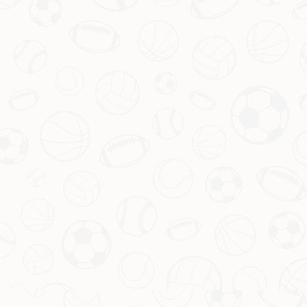
团队介绍
问题答疑
新闻资讯
联系我们
热门新闻
张常宁确认出战全运会：已加入江苏女排教练团队
2026
情势逆转！麦康奈尔愁容满面，内史密斯泪洒眼眶
2026
光影追逐｜2025年世俱杯：探秘六大亮点
2026
皇马本届赛事单场被射门数创第四高纪录