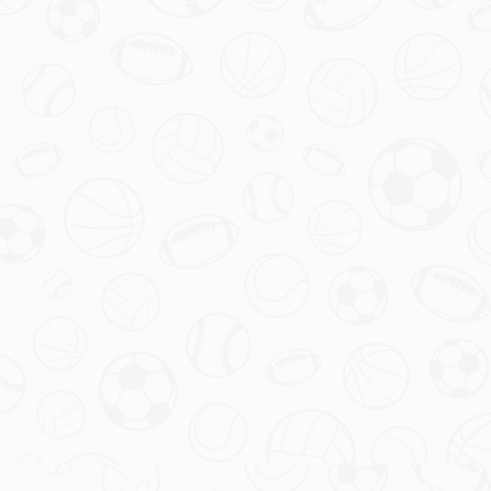
关于华体会官网
华体会官方网站打造极速网页版登录入口，支持HDR 60 fps直播
西甲国家德比、NBA圣诞大战与CB
栏目导航
关于华体会官网
服务优势
团队介绍
问题答疑