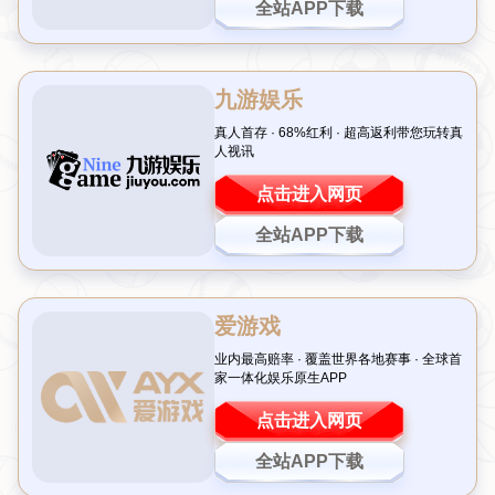
新闻资讯
网站首页
新闻资讯
西蒙尼：马竞现阶段首要任务是捧起世
俱杯，实现稳定发展
2026-01-14T02:26:42+08:00
2026
新闻资讯