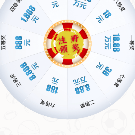
可以参照，如2010年的国际米兰，在穆里尼奥带领下夺得三冠
王，其中尤以勇夺欧冠而闻名。这些胜利极大地帮助国米重新焕发
活力，并再次吸引全球关注。因此，对于目前希望建立长远影响力
并扩大国际认可度的所有顶级球队而言，在世界舞台上站稳脚跟显
然实属至关重要。
保持团队内部及成绩上的"稳定发展"
然而纵观任何成功案例，仅有辉煌瞬间却无法立于根本。一支伟大
的足球队，如果没有相对持久和可预期的发展规划，其命运很可能
遭遇不测。例如AC米兰曾称霸欧洲，但因一系列管理问题导致后
继乏人的状况，使他们花费许多年才逐渐走回正轨。所以，当西蒙
尼谈及如今对"保证产出持续水准并避免跌宕起伏成绩波动 " 推崇
备至时，我们应深刻体会其中涵义。