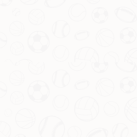
联系我们
热门新闻
皇家马德里的八号传奇
2026
曼联冬窗锁定亚特兰大球星？埃德森或成引援目标
2026
张之臻五盘苦战再告负，连续失利后如何重拾斗志？
2026
韦世豪恐缺席亚洲杯小组赛，国足亟需应对阵容挑战
2026