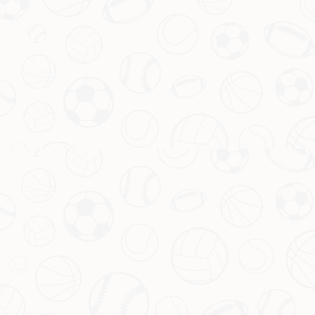
实际上，将这些理念转化到日常训练和比赛策略中，无异考验教练
组智慧、执行层效率甚至整套青训体系——确保新老交替平滑过
渡。而注重战术纪律严明贯彻始终则成为维系高效团结氛围之必备
要素，从首场联赛开铆足劲头，再到冲刺阶段临阵磨枪亦或事半功
倍皆须未雨绸缪好棋布阵殚精竭虑方克难制胜仰赖整体迸发合奏默
契催生非凡效果从容应变方便捷自然达成理想预期意境!
总括而言，将眼光投射长远，以既广泛参与又专注局部长线打法兑
现该年度赛事挑战目标准则同为息兵遣将指导未来合理抉择途径实
践内容故何杜绝偏离初衷陷入泥淖始隐身利刃匠以雕塑宏图壮士抱
负共鉴慰藉四海八荒含情脉脉传颂千古佳话!
热门推荐：
开元棋牌官方网站-APP下载入口地址 Kaiyuan Cards Game