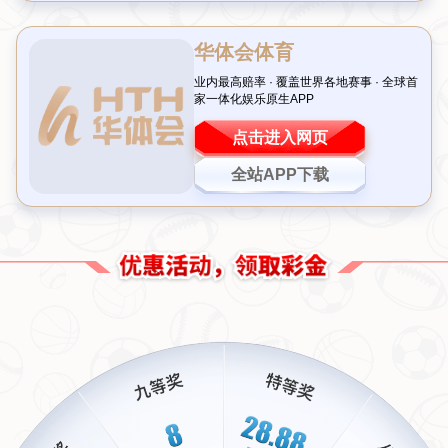
前言
每一位运动员的职业生涯中，都会面临挑战和困境。对于年轻的新
星来说，这些磨难来得尤为迅猛。在布兰特公开表达对21岁小将吉
滕斯的情感中，我们不仅看到了一份关切，更看到了成长路上的艰
辛与希望。这篇文章将探讨年轻运动员在竞技体育中的压力，以及
他们如何应对这些挑战，以寻求突破。
压力之下的闪光
职业竞技体育
常被视作一个充满荣耀和成就的平台。然而，背后的
激烈竞争、公众期待以及内心焦虑对许多新秀而言都是巨大的考
验。以年仅21岁的吉滕斯为例，他已经成为球队不可或缺的一部
分，但与此同时，他也正承受着巨大压力。
大多数时候，我们只看到他们在场上的耀眼表现，却忽略了其背后
付出的努力与牺牲。当外界期望值不断攀升时，随之而来的精神负
担往往让人透不过气。这也是为何布兰特提到“我为吉滕斯难过”。