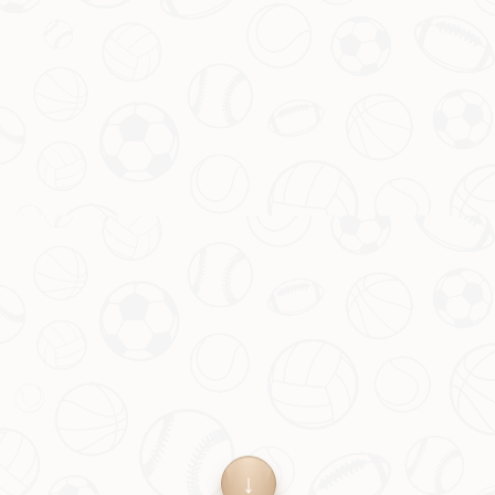
滕哈赫：掌握胜利之道，绝杀时刻恰到好处
2026-08-08
2026
国际足联最新世界足球排名揭晓
2026-08-08
2026
联系方式
地址:
贵州省黔东南苗族侗族自治州黎平县尚重镇
电话:
0512-6050495
邮箱:
admin@golive-hth.com
手机:
13533780184
网址:
https://golive-hth.com/
©
华体会体育登录入口 - 华体会官方网站 HTH Sports
All Rights