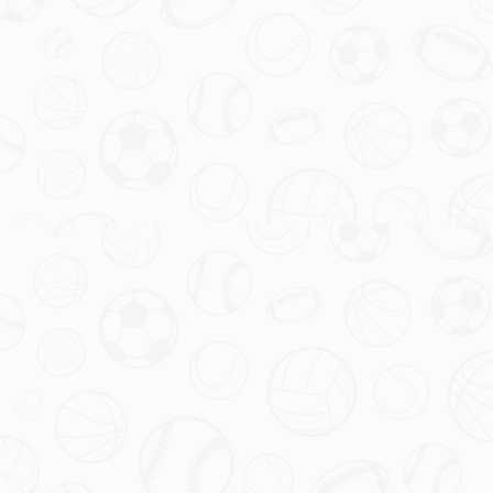
服务优势
团队介绍
问题答疑
新闻资讯
联系我们
热门新闻
天元赛决赛同里拉开帷幕，常昊谈“铁三角”情谊长达25年
2026
世界杯赛场上的中国队：参赛表现与未来展望
2026
滕哈赫：掌握胜利之道，绝杀时刻恰到好处
2026