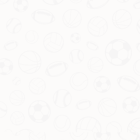
国际足联最新世界足球排名揭晓
2026
关于华体会官网
华体会官方网站打造极速网页版登录入口，支持HDR 60 fps直播
西甲国家德比、NBA圣诞大战与CB
栏目导航