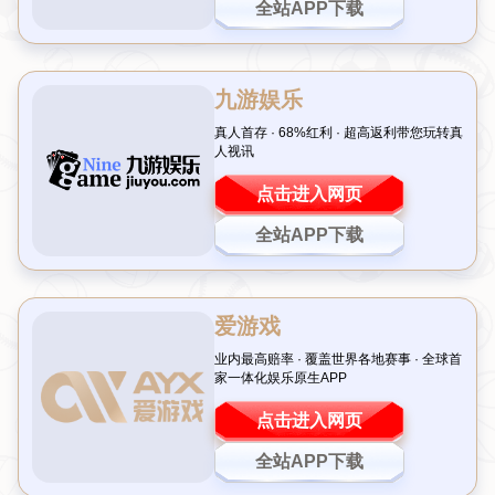
新闻资讯
网站首页
新闻资讯
布兰特：为21岁的吉滕斯感到惋惜，他
在场上的表现令人心痛
2026-01-16T02:26:36+08:00
2026
新闻资讯