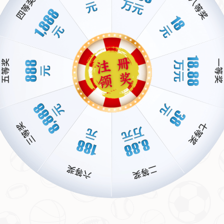
除了吉乌的出色表现，切尔西整体团队配合也堪称完美。其他球员
的助攻和进球同样功不可没，最终以5比1的比分锁定胜局。这场比
赛不仅是欧协杯赛场上的又一次胜利，也为球队接下来的征程注入
了信心。
吉乌崛起：年轻力量的惊艳表现
值得一提的是，
吉乌
在本场比赛中的
帽子戏法
无疑是最大亮点。这
位年仅20岁的球员，用实际行动回应了外界的期待。他的速度、力
量和射术让人眼前一亮，甚至有球迷称他为“未来的蓝军锋线核
心”。数据统计显示，他在比赛中完成了5次射门，其中3次转化为
进球，效率之高令人咋舌。
通过这场比赛，不难看出 cut尔西在培养年轻球员方面的用心。吉
乌的表现不仅是个人能力的体现，也反映了俱乐部青训体系的成
功。或许在不久的将来，他将成为欧协杯乃至更高级别赛事中的关
键人物。