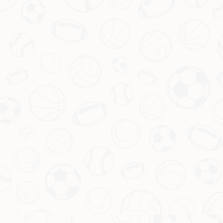
纵观整个赛季，“四大皆空”的结局并非偶然。首先，从阵容上看，
虽然阿森纳拥有萨卡、厄德高这样的核心球员，但整体板凳深度不
足，尤其是在中锋位置上的长期空缺，让进攻端始终缺乏稳定输
出。其次，心态问题也不容忽视。在争冠的关键阶段，球员们多次
表现出紧张情绪，无法顶住压力，这一点在多场平局中尤为明显。
正如一位资深球迷所言：“现在的阿森纳缺少一种冠军气质，这种
无形的东西比战术更难培养。”如何解决这些深层次问题，或许是
阿尔特塔和俱乐部管理层未来需要重点思考的方向。
通过对本赛季表现的回顾，我们可以看到，无论是在
英超夺冠
的道
路上，还是在 *欧冠、足总杯、联赛杯 *等赛事中，阿森纳都面临
着多重挑战。每一个失利的背后，都是对这支年轻队伍的一次历
练。虽然“四大皆空”的现实让人遗憾，但它也为未来的成长提供了
宝贵的经验教训。
热门推荐：
澳洲幸运10开奖直播官网-幸运十在线人工精准计划| cn-
azxingyun10.com
Share: