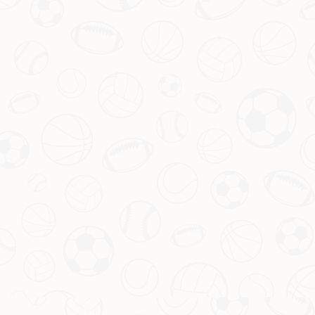
热门新闻
凯恩与拜仁双线失意：德超杯落败后，德国杯冠军梦碎
2026
记者：皇马或因无姆巴佩而受益，英超多数球队难负担巨额转会费
2026
足协杯巅峰对决时间安排
2026
周鹏透露：杨瀚森试训收官后即将启程纽约
2026