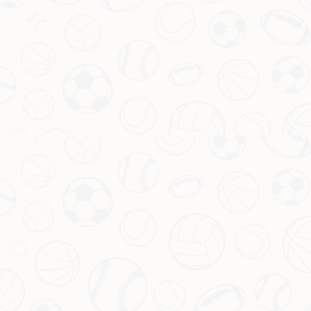
联系我们
热门新闻
凯恩与拜仁双线失意：德超杯落败后，德国杯冠军梦
碎
2026-08-07
2026
记者：皇马或因无姆巴佩而受益，英超多数球队难负
担巨额转会费
2026-08-07
2026
足协杯巅峰对决时间安排
2026-08-07
2026
周鹏透露：杨瀚森试训收官后即将启程纽约
2026-08-07
2026