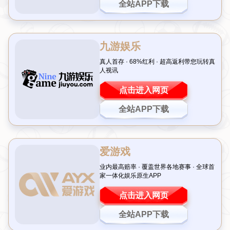
新闻资讯
网站首页
新闻资讯
全线失守！阿森纳英超冠军梦碎，欧冠
足总杯联赛杯皆无缘
2026-05-15T02:32:11+08:00
2026
新闻资讯