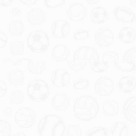
提交
栏目导航
关于华体会官网
服务优势
团队介绍
问题答疑
新闻资讯
联系我们