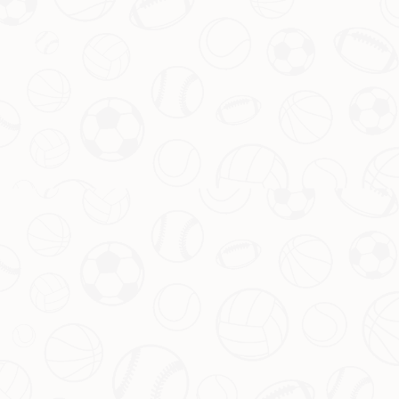
段顺利晋级，但进入淘汰赛后，面对拜仁慕尼黑这样的老牌劲旅
时，球队的短板暴露无遗。无论是阵容深度还是临场应变能力，枪
手都显得力不从心。尤其是在主场的失利，让他们失去了翻盘的机
会。评论员指出：“阿森纳的年轻球员在关键时刻缺乏足够的冷
静，这是经验不足的体现。”这场失利不仅终结了他们的
欧冠之
旅
，也让球迷对球队的未来竞争力产生了疑问。
三、国内杯赛双线崩盘：轮换策略成隐患
除了联赛和欧战，国内杯赛同样是检验一支球队综合实力的舞台。
然而，阿森纳在本赛季的
足总杯
和
联赛杯
中早早出局，成为了“四
大皆空”局面的重要组成部分。以足总杯为例，他们在第三轮便意
外负于低级别联赛球队，这一结果令外界震惊。分析认为，主教练
阿尔特塔过度的轮换策略可能是主要原因。虽然是为了保存主力球
员体力，但替补阵容的战斗力明显不足，导致球队在面对密集赛程
时捉襟见肘。这种策略上的失误，直接导致了他们在多条战线上的
全面溃败。
四、问题根源：阵容与心态的双重考验