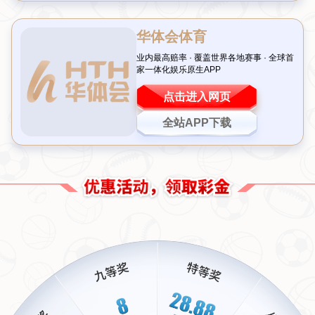
引言：掌握赛程，助力上港球迷热情追随
作为中国足球超级联赛的中坚力量，上海上港足球俱乐部凭借出色
的表现和强大的阵容，赢得了无数球迷的喜爱。无论是主场作战的
震撼氛围，还是客场拼搏的激情瞬间，每一场比赛都值得期待。那
么，如何第一时间了解
上海上港足球比赛时间表
，不错过任何精彩
对决呢？本文将为您详细解析最新赛程安排，提供实用信息，让您
轻松锁定每一场比赛的时间与看点！
一、为什么关注上海上港比赛时间表如此
重要
对于每一位上港球迷来说，掌握比赛时间表是支持球队的第一步。
无论是计划前往现场观战，还是通过直播为球队加油，提前了解赛
程都能让您更好地安排时间。此外，熟悉
上海上港足球比赛时间表
还能帮助球迷分析球队的状态，比如密集赛程可能影响球员体能，
而关键对决则往往决定赛季走向。
例如，在2023赛季中，上港曾在一周内连续面对强敌，通过合理
调整战术，最终取得关键胜利。这充分说明，了解赛程不仅是球迷