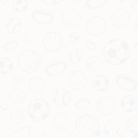
栏目导航
关于华体会官网
服务优势
团队介绍
问题答疑
新闻资讯
联系我们
热门新闻
加纳乔度假合影引热议，身穿拉什福德维拉9号战袍引发猜想
2026
欧冠奖杯亮相法网，登贝莱闪耀全场
2026