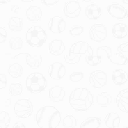
栏目导航
关于华体会官网
服务优势
团队介绍
问题答疑
新闻资讯
联系我们
热门新闻
加纳乔度假合影引热议，身穿拉什福德维拉9号战袍引
发猜想