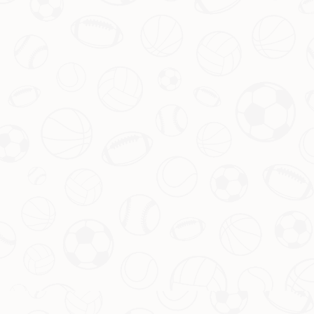
2026-08-08
2026
欧冠奖杯亮相法网，登贝莱闪耀全场
2026-08-08
2026
体彩携手世界杯推出专属运动手环兑换计划
2026-08-08
2026
中国女排遭遇决胜局惊魂时刻，关键分现心态起伏
2026-08-08
2026
联系方式
地址:
贵州省黔东南苗族侗族自治州黎平县尚重镇
电话:
0512-6050495
邮箱:
admin@golive-hth.com
手机:
13533780184
网址:
https://golive-hth.com/