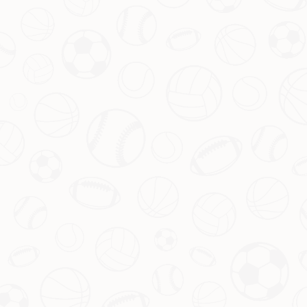
小李是一名铁杆上港球迷，他每年都会根据公布的
上海上港足球比
赛时间表
制定详细的“追星”计划。以去年为例，他发现上港在某个
月份有三场关键主场比赛，于是提前请假并购买了联票，不仅节省
了费用，还连续见证了球队的三连胜。他还利用社交媒体与其他球
迷互动，分享现场照片和心得，大大增强了参与感。小李的经验告
诉我们，只要善用 race schedule 信息，就能让支持变得更有仪式
感！
参考来源：
爱游戏体育娱乐赞助罗马-最新APP下载 AYX Sports
Share:
需求表单
您的电子邮件地址不会被公开。必填字段已标记*